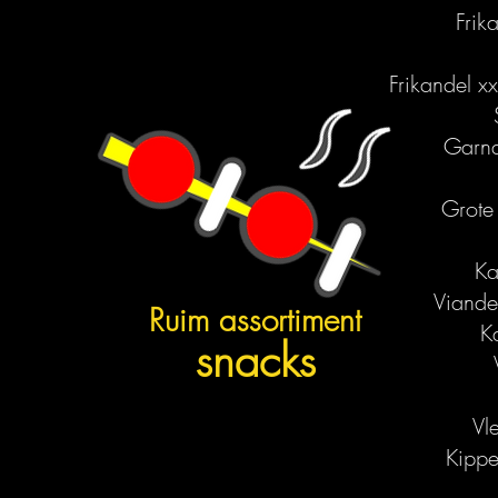
Frik
Frikandel xx
Garna
Grote
Ka
Viande
Ruim assortiment
K
snacks
Vl
Kippe