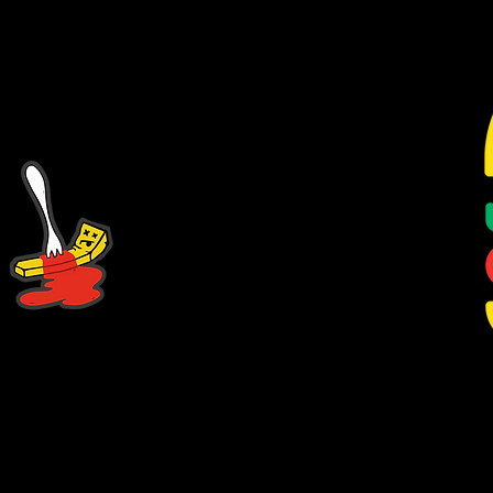
assieke Burgers
Jalapeno Burger
Jalapeno Cheese
Rib Burger
Rib Cheese
Vegitarische Burg
er
XXL Burger