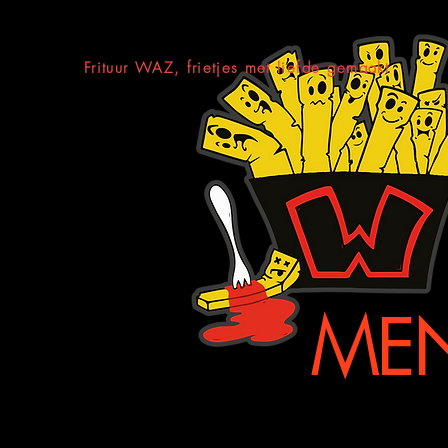
Frituur WAZ, frietjes met liefde gemaakt
ME