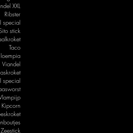
andel XXL
Ribster
l special
Sito stick
alkroket
Taco
 loempia
Viandel
askroket
l special
aasworst
Vlampijp
Kipcorn
eeskroket
nboutjes
Zeestick