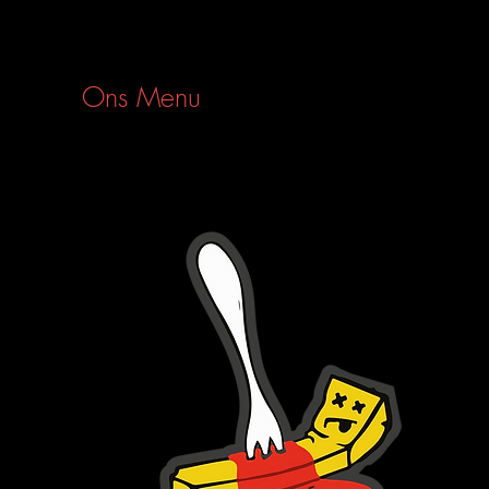
Ons Menu
Sauze
Uitgeb
stoofv
specia