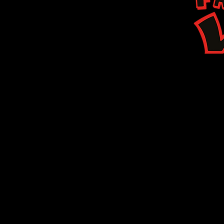
ereide gerechten
Veg
word