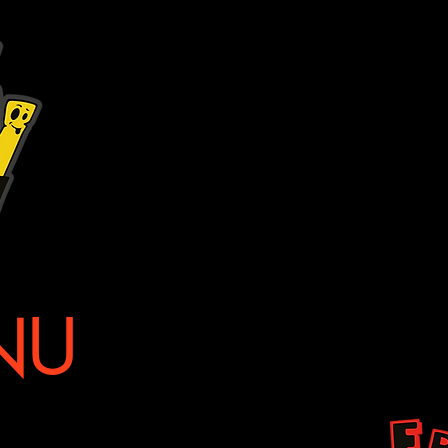
We werken e
met
vers gesned
gebakken in
pla
Klein - Midde
NU