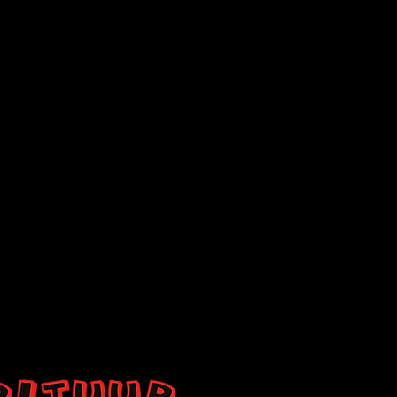
lke dag
en frietjes
ntaardig vet
l - Groot