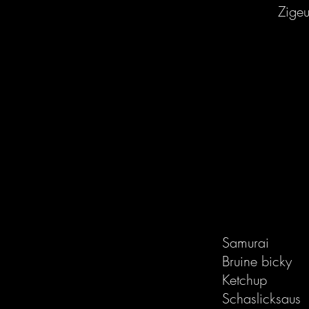
Zigeu
n
reide keuze aan sauzen.
leessaus
l saus
Samurai
Bruine bicky
Ketchup
Schaslicksaus