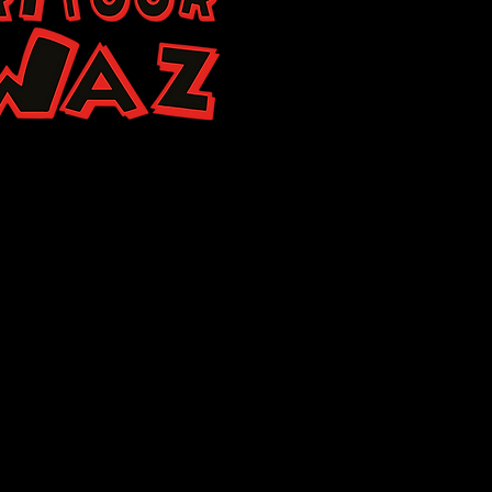
etarische snacks
en niet vergeten